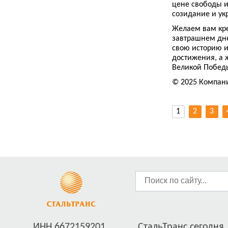
цене свободы и
созидание и у
Желаем вам кре
завтрашнем дне.
свою историю и
достижения, а 
Великой Побед
© 2025 Компан
1
2
3
ИНН 6672159201
СтальТранс сегодня..