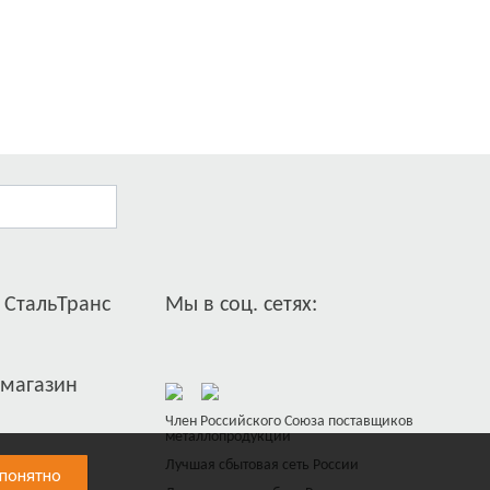
 СтальТранс
Мы в соц. сетях:
-магазин
Член Российского Союза поставщиков
металлопродукции
Лучшая сбытовая сеть России
 понятно