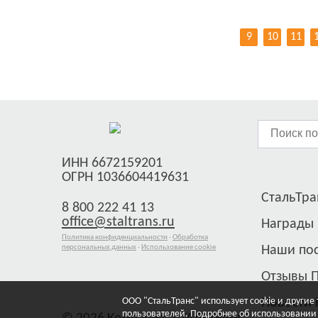
9
10
11
ИНН 6672159201
ОГРН 1036604419631
СтальТран
8 800 222 41 13
office@staltrans.ru
Награды
Политика конфиденциальности
·
Обработка
персональных данных
·
Использование cookie
Наши по
Отзывы 
ООО "СтальТранс" использует cookie и другие
Новости
пользователей. Подробнее об использовании