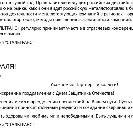
 на текущий год. Представители ведущих российских дистрибь
ию на рынке, какой они видят российскую металлоторговлю в
ктов деятельности металлоторгующих компаний в регионах – 
металлоторговлю, методы повышения эффективности компаний.
ЬТРАНС» регулярно принимает участие в отраслевых конференц
ого рынка.
ия "СТАЛЬТРАНС"
РАЛЯ!
0
Уважаемые Партнеры и коллеги!
скренние поздравления с Днем Защитника Отечества!
пения и сил в преодолении препятствий на Вашем пути! Пусть в
инания приносят отличный результат и созидание свершивших
ть здоровыми, любимыми и непобедимыми! Быть лучшими и п
ия "СТАЛЬТРАНС"