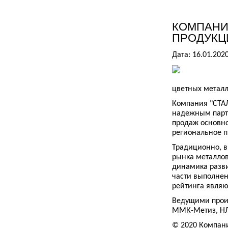
КОМПАНИ
ПРОДУКЦ
Дата: 16.01.202
цветных металло
Компания "СТАЛ
надежным партн
продаж основн
региональное п
Традиционно, в
рынка металлов
динамика разви
части выполнен
рейтинга являют
Ведущими прои
ММК-Метиз, НЛ
© 2020 Компан