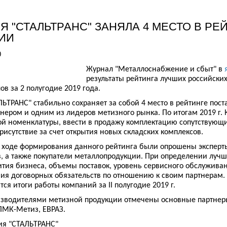
Я "СТАЛЬТРАНС" ЗАНЯЛА 4 МЕСТО В Р
ИИ
0
Журнал "Металлоснабжение и сбыт" в
результаты рейтинга лучших российски
в за 2 полугодие 2019 года.
ЬТРАНС" стабильно сохраняет за собой 4 место в рейтинге по
ером и одним из лидеров метизного рынка. По итогам 2019 г.
ой номенклатуры, ввести в продажу комплектацию сопутствую
рисутствие за счет открытия новых складских комплексов.
 ходе формирования данного рейтинга были опрошены эксперты
, а также покупатели металлопродукции. При определении лучш
тия бизнеса, объемы поставок, уровень сервисного обслуживан
ия договорных обязательств по отношению к своим партнерам
ся итоги работы компаний за II полугодие 2019 г.
зводителями метизной продукции отмечены основные партнеры
МК-Метиз, ЕВРАЗ.
ия "СТАЛЬТРАНС"