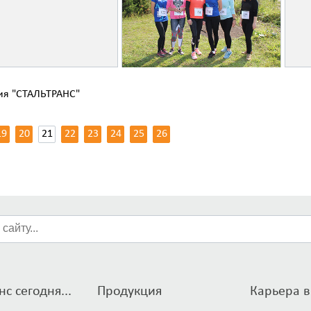
ия "СТАЛЬТРАНС"
19
20
21
22
23
24
25
26
с сегодня...
Продукция
Карьера в