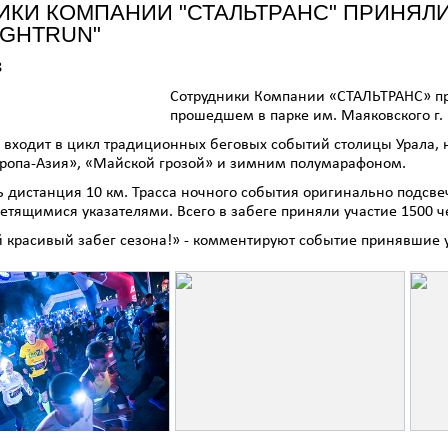
ИКИ КОМПАНИИ "СТАЛЬТРАНС" ПРИНЯЛИ
IGHTRUN"
8
Сотрудники Компании «СТАЛЬТРАНС» пр
прошедшем в парке им. Маяковского г. 
 входит в цикл традиционных беговых событий столицы Урала,
ропа-Азия», «Майской грозой» и зимним полумарафоном.
 дистанция 10 км. Трасса ночного события оригинально подсв
етящимися указателями. Всего в забеге приняли участие 1500 ч
 красивый забег сезона!» - комментируют событие принявшие 