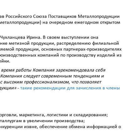
тав Российского Союза Поставщиков Металлопродукции
 металлопродукции) на очередном ежегодном открытом
 Чухланцева Ирина. В своем выступлении она
рынке метизной продукции, распределению филиальной
ляемой продукции, основных партнерах-производителях
роизводственных компаний по производству изделий из
ейки.
 время работы Компания зарекомендовала себя
 Компания следует современным тенденциям и
 с высоким профессионализмом, что позволяет
дукции»
-
такие рекомендации для зачисления в члены
рговли, маркетинга, логистики и складирования;
еталлургам в увеличении производства;
конкуренции извне, обеспечение обмена информацией о