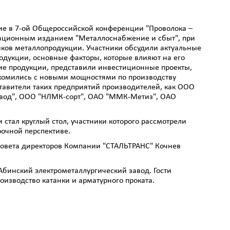
ие в 7-ой Общероссийской конференции "Проволока –
ационным изданием "Металлоснабжение и сбыт", при
ков металлопродукции. Участники обсудили актуальные
дукции, основные факторы, которые влияют на его
ие продукции, представили инвестиционные проекты,
комились с новыми мощностями по производству
тавители таких предприятий производителей, как ООО
авод", ООО "НЛМК-сорт", ОАО "ММК-Метиз", ОАО
стал круглый стол, участники которого рассмотрели
рочной перспективе.
 Совета директоров Компании "СТАЛЬТРАНС" Кочнев
Абинский электрометаллургический завод. Гости
оизводство катанки и арматурного проката.