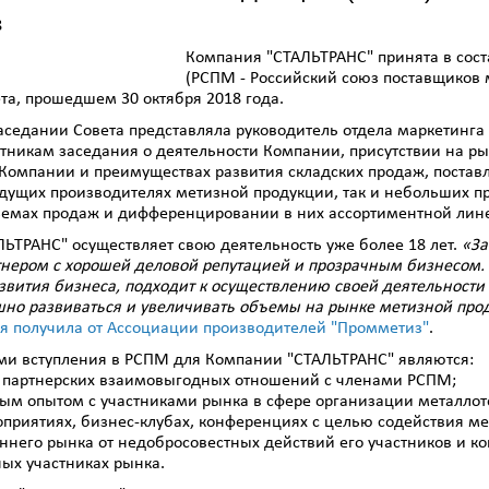
8
Компания "СТАЛЬТРАНС" принята в сос
(РСПМ - Российский союз поставщиков
та, прошедшем 30 октября 2018 года.
седании Совета представляла руководитель отдела маркетинга
стникам заседания о деятельности Компании, присутствии на 
 Компании и преимуществах развития складских продаж, постав
едущих производителях метизной продукции, так и небольших п
ъемах продаж и дифференцировании в них ассортиментной лин
ЬТРАНС" осуществляет свою деятельность уже более 18 лет.
«За
нером с хорошей деловой репутацией и прозрачным бизнесом.
звития бизнеса, подходит к осуществлению своей деятельности
но развиваться и увеличивать объемы на рынке метизной про
я получила от Ассоциации производителей "Промметиз"
.
ми вступления в РСПМ для Компании "СТАЛЬТРАНС" являются:
е партнерских взаимовыгодных отношений с членами РСПМ;
ым опытом с участниками рынка в сфере организации металлото
роприятиях, бизнес-клубах, конференциях с целью содействия м
еннего рынка от недобросовестных действий его участников и 
ых участниках рынка.