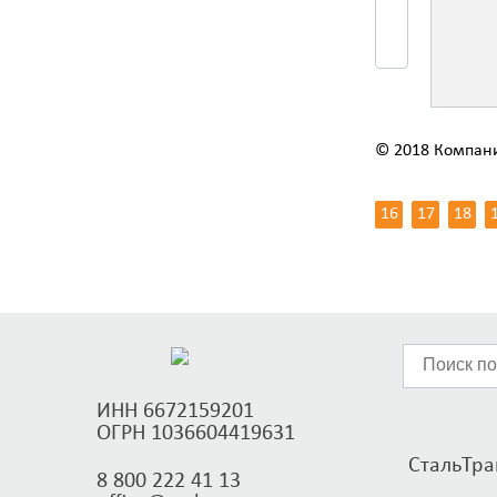
© 2018 Компан
16
17
18
ИНН 6672159201
ОГРН 1036604419631
СтальТран
8 800 222 41 13