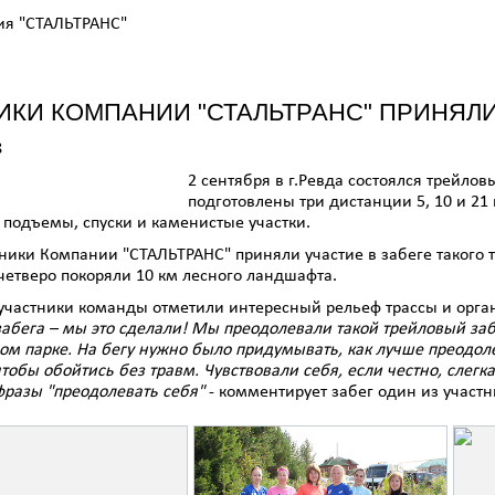
ия "СТАЛЬТРАНС"
ИКИ КОМПАНИИ "СТАЛЬТРАНС" ПРИНЯЛИ
8
2 сентября в г.Ревда состоялся трейло
подготовлены три дистанции 5, 10 и 21 
подъемы, спуски и каменистые участки.
ники Компании "СТАЛЬТРАНС" приняли участие в забеге такого 
 четверо покоряли 10 км лесного ландшафта.
участники команды отметили интересный рельеф трассы и орг
забега – мы это сделали! Мы преодолевали такой трейловый забе
ом парке. На бегу нужно было придумывать, как лучше преодоле
чтобы обойтись без травм. Чувствовали себя, если честно, слег
фразы "преодолевать себя"
- комментирует забег один из участ