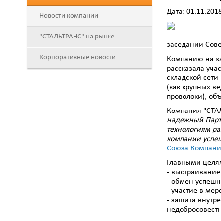
Дата: 01.11.201
Новости компании
"СТАЛЬТРАНС" на рынке
заседании Сове
Корпоративные новости
Компанию на за
рассказала уча
складской сети
(как крупных в
проволоки), об
Компания "СТАЛ
надежный Парт
технологиям ра
компании успеш
Союза Компани
Главными целя
- выстраивани
- обмен успешн
- участие в ме
- защита внутр
недобросовестн