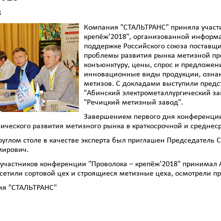
8
Компания "СТАЛЬТРАНС" приняла участ
крепёж’2018", организованной информ
поддержке Российского союза поставщи
проблемы развития рынка метизной про
конъюнктуру, цены, спрос и предложен
инновационные виды продукции, озна
метизов. С докладами выступили предс
"Абинский электрометаллургический з
"Речицкий метизный завод".
Завершением первого дня конференции 
гического развития метизного рынка в краткосрочной и среднес
круглом столе в качестве эксперта был приглашен Председатель
ирович.
 участников конференции "Проволока – крепёж’2018" принимал 
сетили сортовой цех и строящиеся метизные цеха, осмотрели пр
ия "СТАЛЬТРАНС"