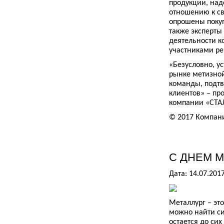
продукции, над
отношению к св
опрошены покуп
также эксперты
деятельности к
участниками рей
«Безусловно, у
рынке метизной
команды, подтв
клиентов» – пр
компании «СТА
© 2017 Компан
С ДНЕМ М
Дата: 14.07.201
Металлург – эт
можно найти сил
остается до си