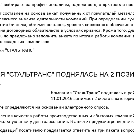
" выбирают за профессионализм, надежность, открытость и пос
 составлен на основе анкет, полученных от покупателей металло
лексного анализа деятельности компаний. При определении л
тия бизнеса, объемы поставок, уровень сервисного обслуживан
ия договорных обязательств в условиях кризиса. Кроме того, д
ыло предложено заполнить анкету по итогам работы компании в 
ь складских комплексов.
ия "СТАЛЬТРАНС"
Я "СТАЛЬТРАНС" ПОДНЯЛАСЬ НА 2 ПОЗ
6
Компания "СтальТранс" поднялась в ре
11.01.2016 занимает 2 место в категор
ге определяются на основании электронного опроса.
ления качества работы производственных и сбытовых компаний
иальную анкету для голосования. В анкете предусмотрены две к
родавцы" посетителю предлагается ответить на три пакета вопр