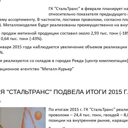
6
ГК "СтальТранс" в феврале планирует н
относительно показателя предыдущего м
му ассортименту. В частности, поставки проволоки, согласно план
%). Металлоизделия будут реализованы преимущественно на вну
продаж метизной продукции составил около 2,93 тыс. тонн (-18%
 0,64 тыс. тонн (-43%).
нваря 2015 года наблюдается увеличение объемов реализации м
%.
 реализуются со складов в городах Ревда (центр комплектации),
ционное агентство "Металл-Курьер"
 "СТАЛЬТРАНС" ПОДВЕЛА ИТОГИ 2015 Г.
6
По итогам 2015 г. ГК "СтальТранс" реал
проволоки – 24,4 тыс. тонн, гвоздей – 
позиции на внутреннем рынке, наращи