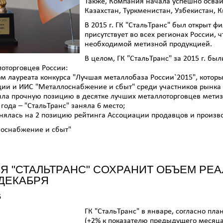
Также, Компания начала успешно осваи
Казахстан, Туркменистан, Узбекистан, 
В 2015 г. ГК "СтальТранс" был открыт 
присутствует во всех регионах России,
необходимой метизной продукцией.
В целом, ГК "СтальТранс" за 2015 г. б
оторговцев России:
ом лауреата конкурса "Лучшая металлобаза России`2015", котор
ии и ИИС "Металлоснабжение и сбыт" среди участников рынка 
яла прочную позицию в десятке лучших металлоторговцев метиз
года – "СтальТранс" заняла 6 место;
нялась на 2 позицию рейтинга Ассоциации продавцов и произво
лоснабжение и сбыт"
Я "СТАЛЬТРАНС" СОХРАНИТ ОБЪЕМ РЕА
ДЕКАБРЯ
6
ГК "СтальТранс" в январе, согласно пла
(+2% к показателю предыдущего месяца)