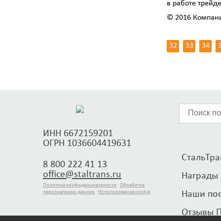
в работе трейде
© 2016 Компан
32
33
34
ИНН 6672159201
ОГРН 1036604419631
СтальТран
8 800 222 41 13
office@staltrans.ru
Награды
Политика конфиденциальности
·
Обработка
персональных данных
·
Использование cookie
Наши по
Отзывы 