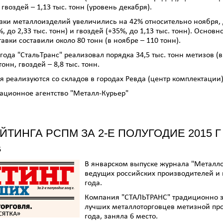
, гвоздей – 1,13 тыс. тонн (уровень декабря).
узки металлоизделий увеличились на 42% относительно ноября, д
, до 2,33 тыс. тонн) и гвоздей (+35%, до 1,13 тыс. тонн). Осн
авки составили около 80 тонн (в ноябре – 110 тонн).
года "СтальТранс" реализовал порядка 34,5 тыс. тонн метизов (в 
тонн, гвоздей – 8,8 тыс. тонн.
 реализуются со складов в городах Ревда (центр комплектации),
ционное агентство "Металл-Курьер"
ЙТИНГА РСПМ ЗА 2-Е ПОЛУГОДИЕ 2015 Г
6
В январском выпуске журнала "Металл
ведущих российских производителей и 
года.
Компания "СТАЛЬТРАНС" традиционно з
лучших металлоторговцев метизной прод
года, заняла 6 место.