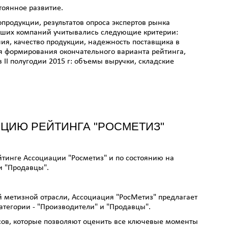
тоянное развитие.
продукции, результатов опроса экспертов рынка
учших компаний учитывались следующие критерии:
ия, качество продукции, надежность поставщика в
ля формирования окончательного варианта рейтинга,
II полугодии 2015 г: объемы выручки, складские
ИЦИЮ РЕЙТИНГА "РОСМЕТИЗ"
йтинге Ассоциации "Росметиз" и по состоянию на
ии "Продавцы".
 метизной отрасли, Ассоциация "РосМетиз" предлагает
атегории - "Производители" и "Продавцы".
осов, которые позволяют оценить все ключевые моменты