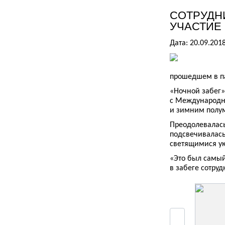
СОТРУДН
УЧАСТИЕ 
Дата: 20.09.201
прошедшем в па
«Ночной забег»
с Международн
и зимним полу
Преодолевалась
подсвечивалас
светящимися ук
«Это был самый
в забеге сотру