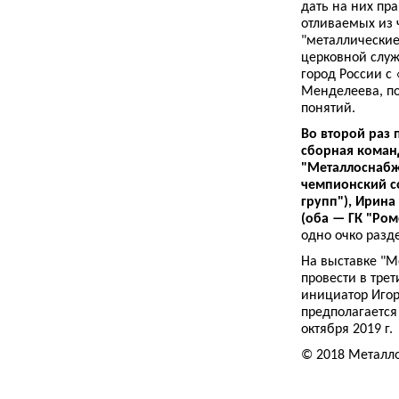
дать на них пра
отливаемых из 
"металлические"
церковной служ
город России с
Менделеева, по
понятий.
Во второй раз 
сборная команд
"Металлоснабже
чемпионский со
групп"), Ирина
(оба — ГК "Ром
одно очко разде
На выставке "М
провести в тре
инициатор Игор
предполагается
октября 2019 г.
© 2018 Металл