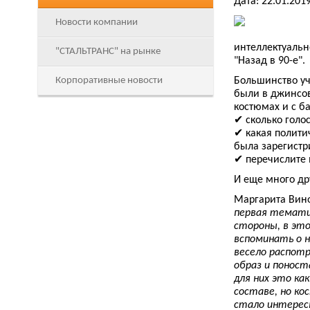
Дата: 22.01.201
Новости компании
интеллектуальн
"СТАЛЬТРАНС" на рынке
"Назад в 90-е".
Корпоративные новости
Большинство у
были в джинсов
костюмах и с б
✔ сколько голо
✔ какая полити
была зарегистр
✔ перечислите 
И еще много др
Маргарита Вино
первая тематич
стороны, в это
вспоминать о н
весело распотр
образ и поност
для них это ка
составе, но к
стало интересн