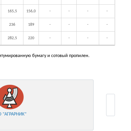
165,5
156,0
-
-
-
-
236
189
-
-
-
-
282,5
220
-
-
-
-
тумированную бумагу и сотовый пропилен.
ООО "Метал
О "АГРАРНИК"