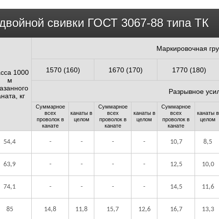
 двойной свивки ГОСТ 3067-88 типа ТК
Маркировочная гру
1570 (160)
1670 (170)
1770 (180)
сса 1000
м
азанного
Разрывное усил
аната, кг
Суммарное
Суммарное
Суммарное
всех
канаты в
всех
канаты в
всех
канаты в
проволок в
целом
проволок в
целом
проволок в
целом
канате
канате
канате
54,4
-
-
-
-
10,7
8,5
63,9
-
-
-
-
12,5
10,0
74,1
-
-
-
-
14,5
11,6
85
14,8
11,8
15,7
12,6
16,7
13,3