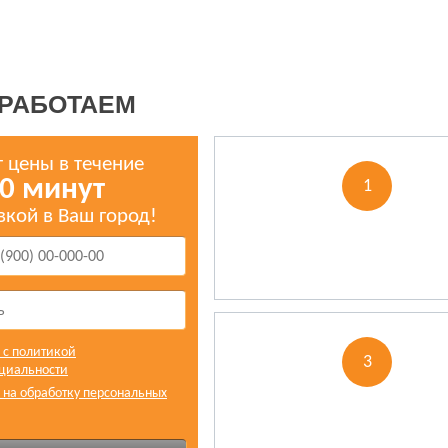
 РАБОТАЕМ
т цены в течение
0 минут
1
вкой в Ваш город!
ОПРЕДЕЛЯЕМ ОБЪЕ
ЗАКУПКИ И СТОИМОС
н с политикой
3
циальности
н на обработку персональных
ОПЛАЧИВАЕТЕ
ПОКУПКУ