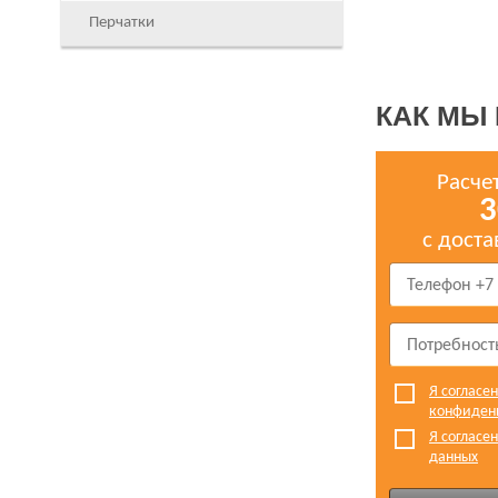
Перчатки
КАК МЫ
Расче
3
с доста
Я согласе
конфиден
Я согласе
данных