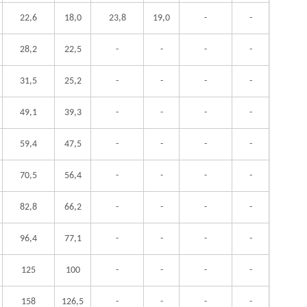
22,6
18,0
23,8
19,0
-
-
28,2
22,5
-
-
-
-
31,5
25,2
-
-
-
-
49,1
39,3
-
-
-
-
59,4
47,5
-
-
-
-
70,5
56,4
-
-
-
-
82,8
66,2
-
-
-
-
96,4
77,1
-
-
-
-
125
100
-
-
-
-
158
126,5
-
-
-
-