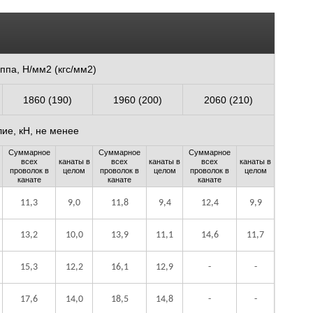
ппа, Н/мм2 (кгс/мм2)
1860 (190)
1960 (200)
2060 (210)
ие, кН, не менее
Суммарное
Суммарное
Суммарное
всех
канаты в
всех
канаты в
всех
канаты в
проволок в
целом
проволок в
целом
проволок в
целом
канате
канате
канате
11,3
9,0
11,8
9,4
12,4
9,9
13,2
10,0
13,9
11,1
14,6
11,7
15,3
12,2
16,1
12,9
-
-
17,6
14,0
18,5
14,8
-
-