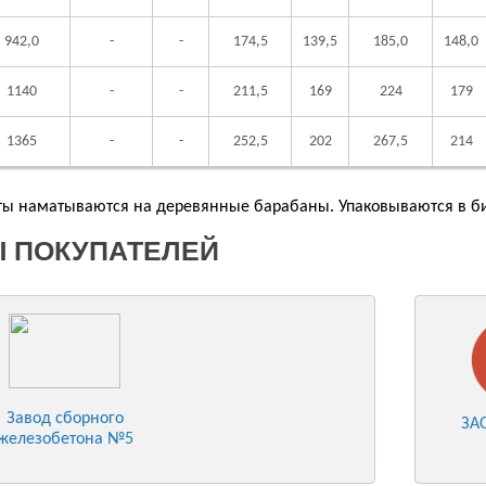
942,0
-
-
174,5
139,5
185,0
148,0
1140
-
-
211,5
169
224
179
1365
-
-
252,5
202
267,5
214
ы наматываются на деревянные барабаны. Упаковываются в би
 ПОКУПАТЕЛЕЙ
Завод сборного
ЗА
железобетона №5