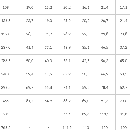
109
19,0
15,2
20,2
16,1
21,4
17,1
136,5
23,7
19,0
25,2
20,2
26,7
21,4
152,0
26,5
21,2
28,2
22,5
29,8
23,8
237,0
41,4
33,1
43,9
35,1
46,5
37,2
286,5
50,0
40,0
53,1
42,5
56,3
45,0
340,0
59,4
47,5
63,2
50,5
66,9
53,5
399,5
69,7
55,8
74,1
59,2
78,4
62,7
465
81,2
64,9
86,2
69,0
91,3
73,0
604
-
-
112
89,6
118,5
91,8
763,5
-
-
141,5
113
150
120