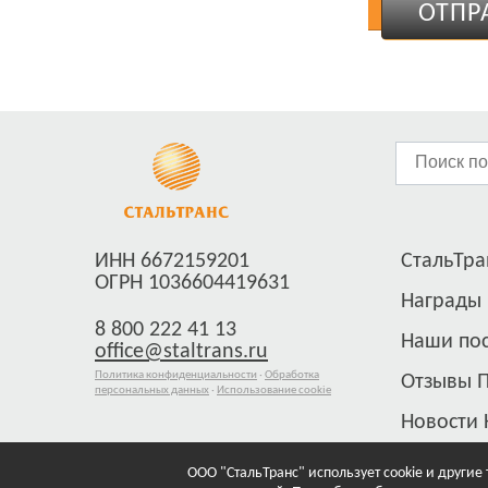
ОТПР
ИНН 6672159201
СтальТран
ОГРН 1036604419631
Награды
8 800 222 41 13
Наши по
office@staltrans.ru
Политика конфиденциальности
·
Обработка
Отзывы 
персональных данных
·
Использование cookie
Новости
ООО "СтальТранс" использует cookie и другие