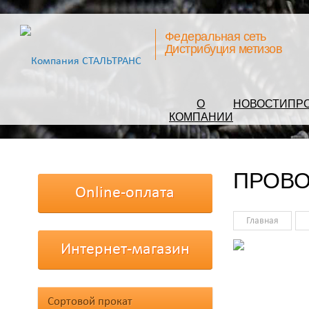
Федеральная сеть
Дистрибуция метизов
О
НОВОСТИ
ПР
КОМПАНИИ
ПРОВ
Online-оплата
Главная
Интернет-магазин
Сортовой прокат